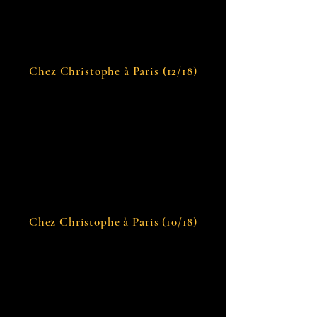
Chez Christophe à Paris (12/18)
Chez Christophe à Paris (10/18)