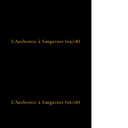
L'Authentic à Sanguinet (09/18)
L'Authentic à Sanguinet (06/18)