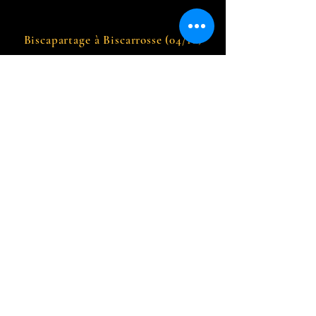
Biscapartage à Biscarrosse (04/18)
Printemps de Sanguinet (04/18)