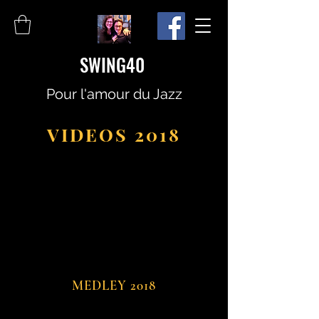
SWING40
Pour l'amour du Jazz
VIDEOS 2018
MEDLEY 2018