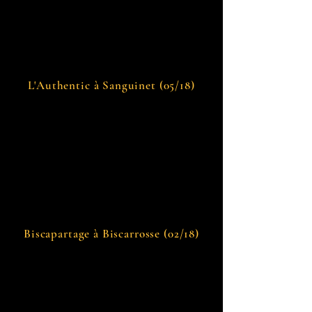
L'Authentic à Sanguinet (05/18)
Biscapartage à Biscarrosse (02/18)