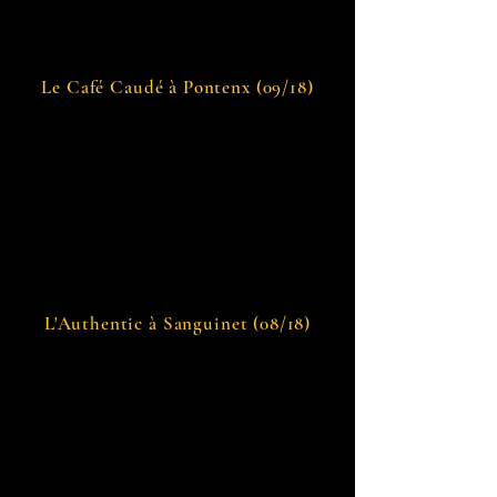
Le Café Caudé à Pontenx (09/18)
L'Authentic à Sanguinet (08/18)