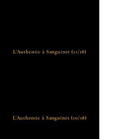
L'Authentic à Sanguinet (11/18)
L'Authentic à Sanguinet (10/18)