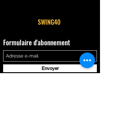
SWING40
Formulaire d'abonnement
Envoyer
Swing40@orange.fr
0672193313