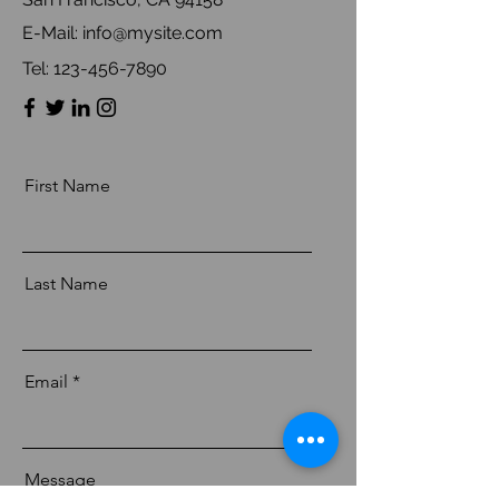
E-Mail:
info@mysite.com
Tel:
123-456-7890
First Name
Last Name
Email
Message